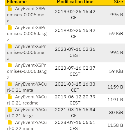
Filename
Modification time
Size
AnyEvent-XSPr
2019-02-25 15:42
omises-0.005.met
995 B
CET
a
AnyEvent-XSPr
2019-02-25 15:42
omises-0.005.tar.g
59 KiB
CET
z
AnyEvent-XSPr
2023-07-16 02:36
omises-0.006.met
994 B
CEST
a
AnyEvent-XSPr
2023-07-16 02:37
omises-0.006.tar.g
59 KiB
CEST
z
AnyEvent-YACu
2021-03-15 16:33
1159 B
rl-0.21.meta
CET
AnyEvent-YACu
2019-06-12 20:39
1191 B
rl-0.21.readme
CEST
AnyEvent-YACu
2021-03-15 16:34
80 KiB
rl-0.21.tar.gz
CET
AnyEvent-YACu
2023-07-16 06:51
1158 B
rl-0.22.meta
CEST