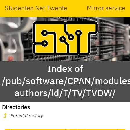
Studenten Net Twente
Mirror service
Index of
/pub/software/CPAN/modules
authors/id/T/TV/TVDW/
Directories
Parent directory