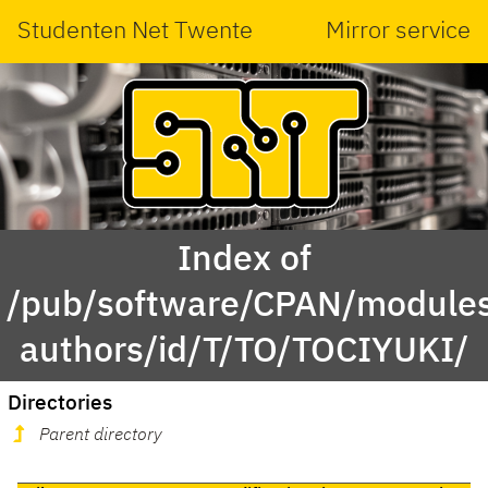
Studenten Net Twente
Mirror service
Index of
/pub/software/CPAN/modules
authors/id/T/TO/TOCIYUKI/
Directories
Parent directory