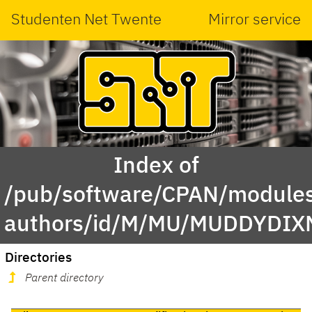
Studenten Net Twente
Mirror service
Index of
/pub/software/CPAN/modules
authors/id/M/MU/MUDDYDIX
Directories
Parent directory