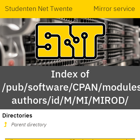
Studenten Net Twente
Mirror service
Index of
/pub/software/CPAN/modules
authors/id/M/MI/MIROD/
Directories
Parent directory