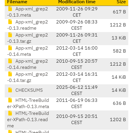
Filename
Modification time
Size
App-xml_grep2
2009-11-26 09:29
617 B
-0.13.meta
CET
App-xml_grep2
2009-09-26 08:33
1212 B
-0.13.readme
CEST
App-xml_grep2
2009-11-26 09:31
13 KiB
-0.13.tar.gz
CET
App-xml_grep2
2012-03-14 16:00
582 B
-0.14.meta
CET
App-xml_grep2
2010-09-15 20:57
1212 B
-0.14.readme
CEST
App-xml_grep2
2012-03-14 16:31
14 KiB
-0.14.tar.gz
CET
2025-06-12 11:49
CHECKSUMS
14 KiB
CEST
HTML-TreeBuild
2011-06-19 06:33
636 B
er-XPath-0.13.meta
CEST
HTML-TreeBuild
2010-09-15 20:51
er-XPath-0.13.read
1202 B
CEST
me