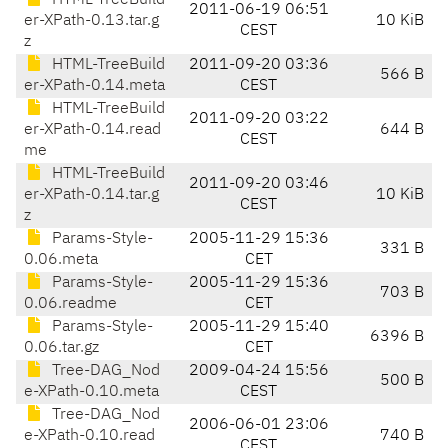
HTML-TreeBuild
2011-06-19 06:51
er-XPath-0.13.tar.g
10 KiB
CEST
z
HTML-TreeBuild
2011-09-20 03:36
566 B
er-XPath-0.14.meta
CEST
HTML-TreeBuild
2011-09-20 03:22
er-XPath-0.14.read
644 B
CEST
me
HTML-TreeBuild
2011-09-20 03:46
er-XPath-0.14.tar.g
10 KiB
CEST
z
Params-Style-
2005-11-29 15:36
331 B
0.06.meta
CET
Params-Style-
2005-11-29 15:36
703 B
0.06.readme
CET
Params-Style-
2005-11-29 15:40
6396 B
0.06.tar.gz
CET
Tree-DAG_Nod
2009-04-24 15:56
500 B
e-XPath-0.10.meta
CEST
Tree-DAG_Nod
2006-06-01 23:06
e-XPath-0.10.read
740 B
CEST