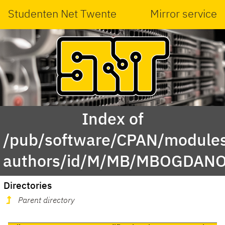
Studenten Net Twente
Mirror service
Index of
/pub/software/CPAN/modules
authors/id/M/MB/MBOGDANO
Directories
Parent directory