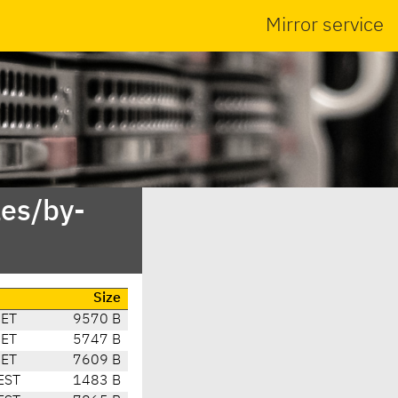
Mirror service
es/by-
Size
CET
9570 B
CET
5747 B
CET
7609 B
EST
1483 B