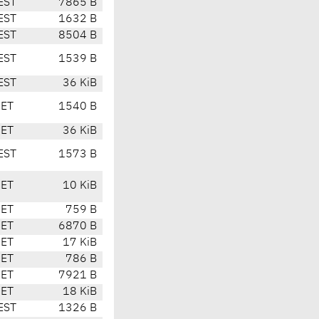
EST
7865 B
EST
1632 B
EST
8504 B
EST
1539 B
EST
36 KiB
CET
1540 B
CET
36 KiB
EST
1573 B
CET
10 KiB
CET
759 B
CET
6870 B
CET
17 KiB
CET
786 B
CET
7921 B
CET
18 KiB
EST
1326 B