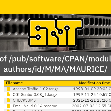
 of /pub/software/CPAN/modul
authors/id/M/MA/MAURICE/
Filename
Modification time
Apache-Traffic-1.02.tar.gz
1998-01-09 20:03 
CGI-Scribe-0.03_1.tar.gz
1999-11-25 10:57 
CHECKSUMS
2021-11-21 23:26 
Email-Valid-0.14.readme
2002-07-03 12:57 C