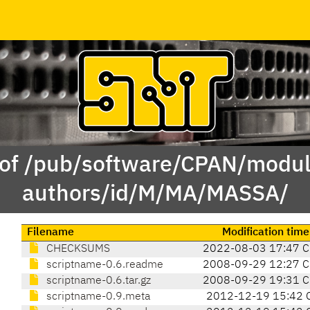
 of /pub/software/CPAN/modul
authors/id/M/MA/MASSA/
Filename
Modification time
CHECKSUMS
2022-08-03 17:47 
scriptname-0.6.readme
2008-09-29 12:27 
scriptname-0.6.tar.gz
2008-09-29 19:31 
scriptname-0.9.meta
2012-12-19 15:42 