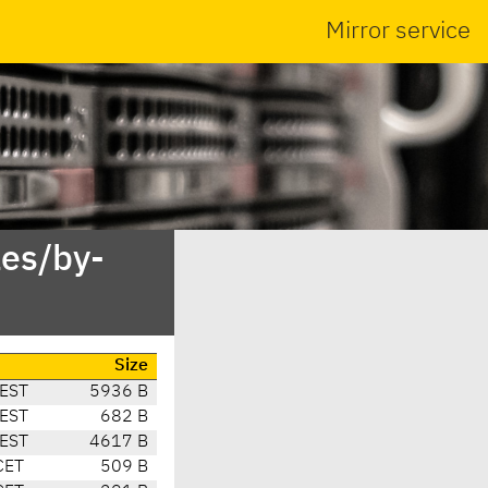
Mirror service
es/by-
Size
CEST
5936 B
CEST
682 B
CEST
4617 B
CET
509 B