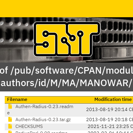
 of /pub/software/CPAN/modul
authors/id/M/MA/MANOWAR/
Filename
Modification time
Authen-Radius-0.23.readm
2013-08-19 20:14 C
e
Authen-Radius-0.23.tar.gz
2013-08-19 20:18 C
CHECKSUMS
2021-11-21 23:25 