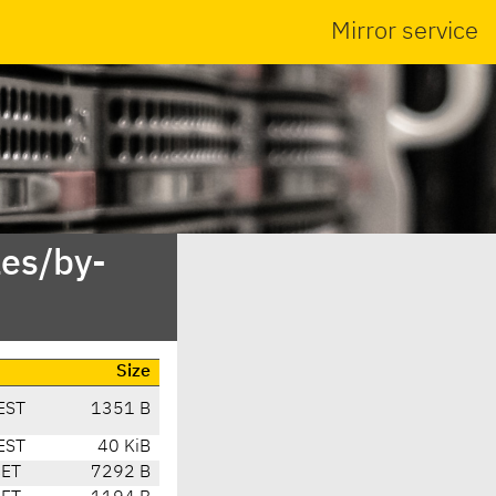
Mirror service
es/by-
Size
EST
1351 B
EST
40 KiB
CET
7292 B