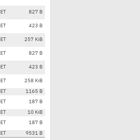
CET
827 B
CET
423 B
CET
257 KiB
CET
827 B
CET
423 B
CET
258 KiB
CET
1165 B
CET
187 B
CET
10 KiB
CET
187 B
CET
9531 B