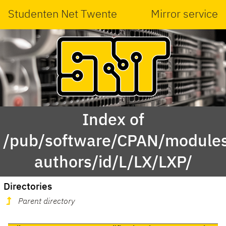
Studenten Net Twente
Mirror service
Index of
/pub/software/CPAN/modules
authors/id/L/LX/LXP/
Directories
Parent directory