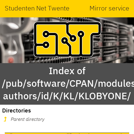
Studenten Net Twente
Mirror service
Index of
/pub/software/CPAN/modules
authors/id/K/KL/KLOBYONE/
Directories
Parent directory