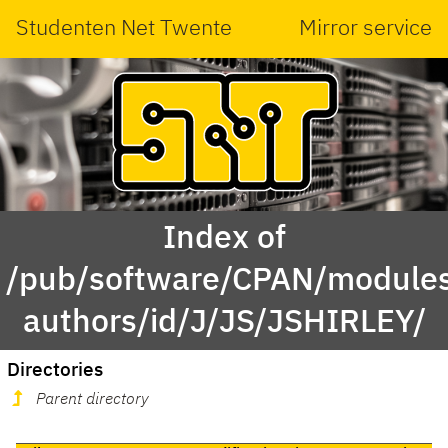
Studenten Net Twente
Mirror service
Index of
/pub/software/CPAN/modules
authors/id/J/JS/JSHIRLEY/
Directories
Parent directory