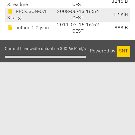
3246 B
3.readme
CEST
RPC-JSON-0.1
2008-06-13 16:54
12 KiB
3.tar.gz
CEST
2011-07-15 16:52
author-1.0.json
883 B
CEST
Current bandwidth utilization 300.66 Mbit/s
Powered by
SNT