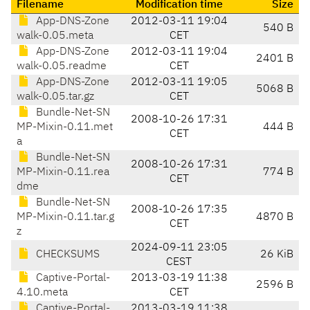
Filename
Modification time
Size
App-DNS-Zone
2012-03-11 19:04
540 B
walk-0.05.meta
CET
App-DNS-Zone
2012-03-11 19:04
2401 B
walk-0.05.readme
CET
App-DNS-Zone
2012-03-11 19:05
5068 B
walk-0.05.tar.gz
CET
Bundle-Net-SN
2008-10-26 17:31
MP-Mixin-0.11.met
444 B
CET
a
Bundle-Net-SN
2008-10-26 17:31
MP-Mixin-0.11.rea
774 B
CET
dme
Bundle-Net-SN
2008-10-26 17:35
MP-Mixin-0.11.tar.g
4870 B
CET
z
2024-09-11 23:05
CHECKSUMS
26 KiB
CEST
Captive-Portal-
2013-03-19 11:38
2596 B
4.10.meta
CET
Captive-Portal-
2013-03-19 11:38