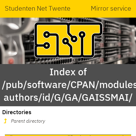
Studenten Net Twente
Mirror service
Index of
/pub/software/CPAN/modules
authors/id/G/GA/GAISSMAI/
Directories
Parent directory