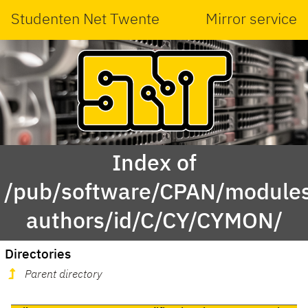
Studenten Net Twente
Mirror service
Index of
/pub/software/CPAN/modules
authors/id/C/CY/CYMON/
Directories
Parent directory