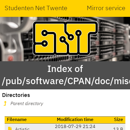
Studenten Net Twente
Mirror service
Index of
/pub/software/CPAN/doc/misc
Directories
Parent directory
Filename
Modification time
Size
2018-07-29 21:24
Artistic
13 B