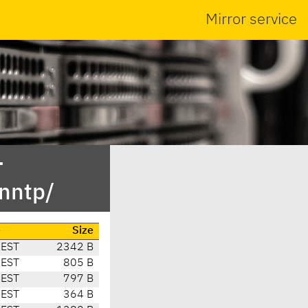
Mirror service
-
nntp/
e
Size
CEST
2342 B
CEST
805 B
CEST
797 B
CEST
364 B