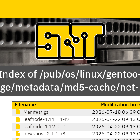
Index of /pub/os/linux/gentoo
age/metadata/md5-cache/net-
Filename
Modification tim
Manifest.gz
2026-07-18 06:39 
leafnode-1.11.11-r2
2026-04-22 09:13 
leafnode-1.12.0-r1
2026-04-22 09:13 
newspost-2.1.1-r3
2026-04-22 09:13 