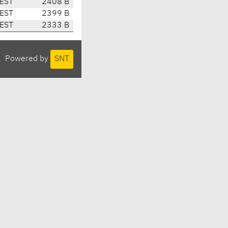
CEST
2408 B
CEST
2399 B
CEST
2333 B
Powered by
SNT