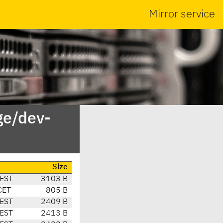
Mirror service
ge/dev-
Size
CEST
3103 B
CET
805 B
CEST
2409 B
CEST
2413 B