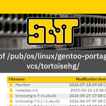
of /pub/os/linux/gentoo-porta
vcs/tortoisehg/
Filename
Modification time
Manifest
2026-07-18 09:38 
metadata.xml
2025-03-20 13:38 
tortoisehg-6.9-r1.ebuild
2026-05-27 17:08 
tortoisehg-7.0.1-r1.ebuild
2026-06-07 07:38 