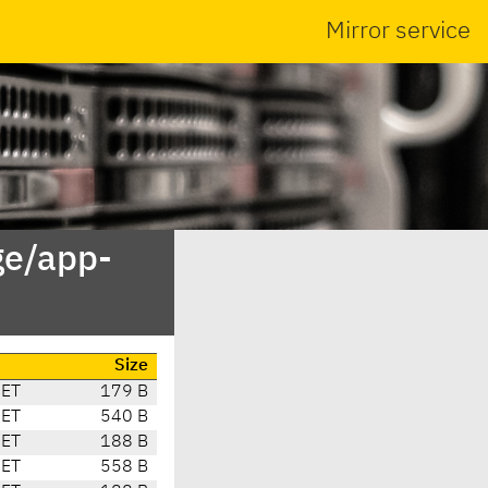
Mirror service
ge/app-
Size
CET
179 B
CET
540 B
CET
188 B
CET
558 B