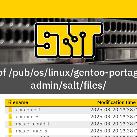
of /pub/os/linux/gentoo-porta
admin/salt/files/
Filename
Modification time
api-confd-1
2025-03-20 13:38 
api-initd-5
2025-03-20 13:38 
master-confd-1
2025-03-20 13:38 
master-initd-5
2025-03-20 13:38 