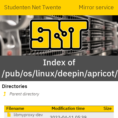
Studenten Net Twente
Mirror service
Index of
/pub/os/linux/deepin/aprico
Directories
Parent directory
Filename
Modification time
Size
libmyproxy-dev
2022-04-11 05:39