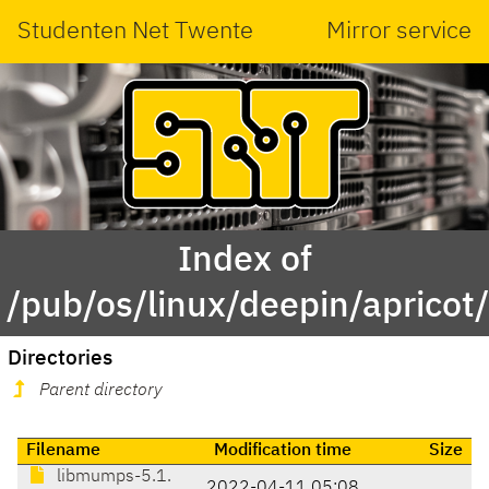
Studenten Net Twente
Mirror service
Index of
/pub/os/linux/deepin/apric
Directories
Parent directory
Filename
Modification time
Size
libmumps-5.1.
2022-04-11 05:08