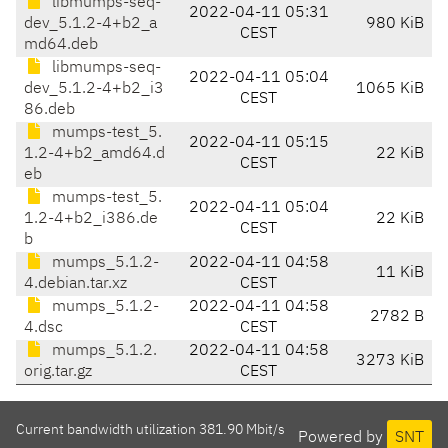
libmumps-seq-
2022-04-11 05:31
dev_5.1.2-4+b2_a
980 KiB
CEST
md64.deb
libmumps-seq-
2022-04-11 05:04
dev_5.1.2-4+b2_i3
1065 KiB
CEST
86.deb
mumps-test_5.
2022-04-11 05:15
1.2-4+b2_amd64.d
22 KiB
CEST
eb
mumps-test_5.
2022-04-11 05:04
1.2-4+b2_i386.de
22 KiB
CEST
b
mumps_5.1.2-
2022-04-11 04:58
11 KiB
4.debian.tar.xz
CEST
mumps_5.1.2-
2022-04-11 04:58
2782 B
4.dsc
CEST
mumps_5.1.2.
2022-04-11 04:58
3273 KiB
orig.tar.gz
CEST
Current bandwidth utilization 381.90 Mbit/s
Powered by
SNT