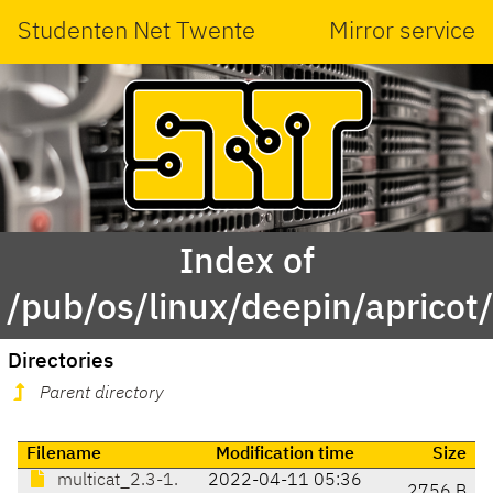
Studenten Net Twente
Mirror service
Index of
/pub/os/linux/deepin/apricot
Directories
Parent directory
Filename
Modification time
Size
multicat_2.3-1.
2022-04-11 05:36
2756 B