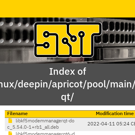
Index of
inux/deepin/apricot/pool/ma
qt/
Filename
Modification time
libkf5modemmanagerqt-do
2022-04-11 05:24 C
c_5.54.0-1+rb1_all.deb
libkf5modemmanagerqt6-d