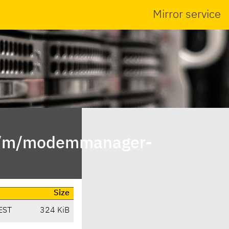
Mirror service
in/m/modemmanager-
Size
EST
324 KiB