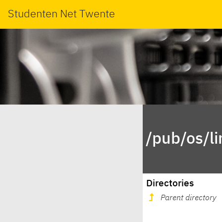
Studenten Net Twente
/pub/os/l
Directories
Parent directory