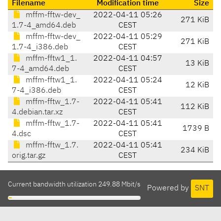
Filename
Modification time
Size
mffm-fftw-dev_
2022-04-11 05:26
271 KiB
1.7-4_amd64.deb
CEST
mffm-fftw-dev_
2022-04-11 05:29
271 KiB
1.7-4_i386.deb
CEST
mffm-fftw1_1.
2022-04-11 04:57
13 KiB
7-4_amd64.deb
CEST
mffm-fftw1_1.
2022-04-11 05:24
12 KiB
7-4_i386.deb
CEST
mffm-fftw_1.7-
2022-04-11 05:41
112 KiB
4.debian.tar.xz
CEST
mffm-fftw_1.7-
2022-04-11 05:41
1739 B
4.dsc
CEST
mffm-fftw_1.7.
2022-04-11 05:41
234 KiB
orig.tar.gz
CEST
Current bandwidth utilization 249.88 Mbit/s
Powered by
SNT