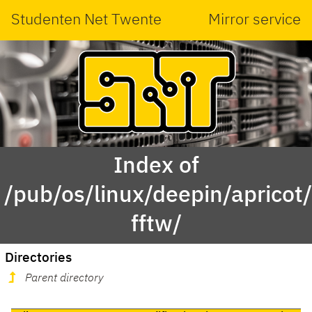
Studenten Net Twente
Mirror service
Index of
/pub/os/linux/deepin/aprico
fftw/
Directories
Parent directory