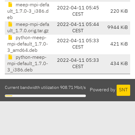
meep-mpi-defa
2022-04-11 05:45
ult_1.7.0-3_i386.d
220 KiB
CEST
eb
meep-mpi-defa
2022-04-11 05:44
9944 KiB
ult_1.7.0.orig.tar.gz
CEST
python-meep-
2022-04-11 05:33
mpi-default_1.7.0-
421 KiB
CEST
3_amd64.deb
python-meep-
2022-04-11 05:33
mpi-default_1.7.0-
434 KiB
CEST
3_i386.deb
Current bandwidth utilization 908.71 Mbit/s
Powered by
SNT