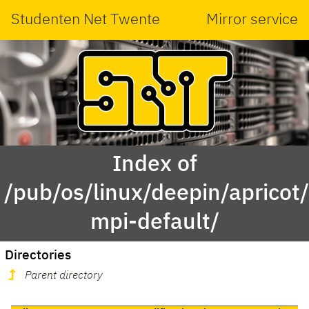
Studenten Net Twente
Mirror service
Index of
/pub/os/linux/deepin/aprico
mpi-default/
Directories
Parent directory