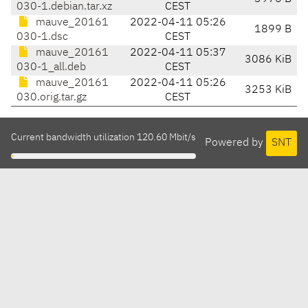
030-1.debian.tar.xz
CEST
mauve_20161
2022-04-11 05:26
1899 B
030-1.dsc
CEST
mauve_20161
2022-04-11 05:37
3086 KiB
030-1_all.deb
CEST
mauve_20161
2022-04-11 05:26
3253 KiB
030.orig.tar.gz
CEST
Current bandwidth utilization 120.60 Mbit/s
Powered by
SNT