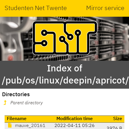
Studenten Net Twente
Mirror service
Index of
/pub/os/linux/deepin/aprico
Directories
Parent directory
Filename
Modification time
Size
mauve_20161
2022-04-11 05:26
3976 B