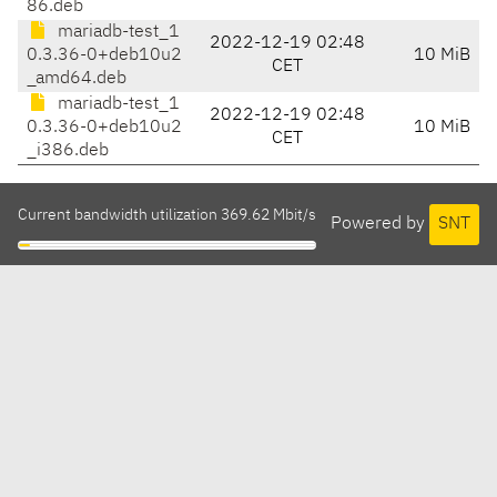
86.deb
mariadb-test_1
2022-12-19 02:48
0.3.36-0+deb10u2
10 MiB
CET
_amd64.deb
mariadb-test_1
2022-12-19 02:48
0.3.36-0+deb10u2
10 MiB
CET
_i386.deb
Current bandwidth utilization 369.62 Mbit/s
Powered by
SNT