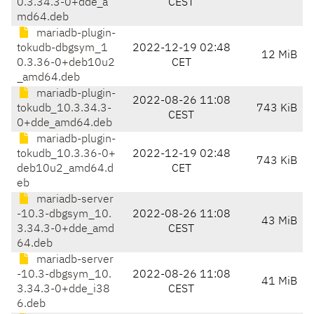
0.3.34.3-0+dde_a
CEST
md64.deb
mariadb-plugin-
tokudb-dbgsym_1
2022-12-19 02:48
12 MiB
0.3.36-0+deb10u2
CET
_amd64.deb
mariadb-plugin-
2022-08-26 11:08
tokudb_10.3.34.3-
743 KiB
CEST
0+dde_amd64.deb
mariadb-plugin-
tokudb_10.3.36-0+
2022-12-19 02:48
743 KiB
deb10u2_amd64.d
CET
eb
mariadb-server
-10.3-dbgsym_10.
2022-08-26 11:08
43 MiB
3.34.3-0+dde_amd
CEST
64.deb
mariadb-server
-10.3-dbgsym_10.
2022-08-26 11:08
41 MiB
3.34.3-0+dde_i38
CEST
6.deb