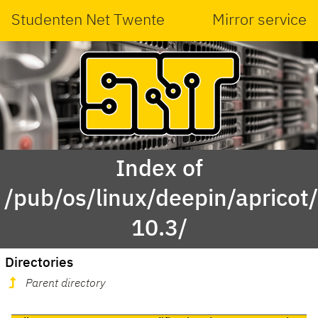
Studenten Net Twente
Mirror service
Index of
/pub/os/linux/deepin/aprico
10.3/
Directories
Parent directory