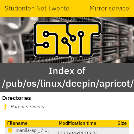
Studenten Net Twente
Mirror service
Index of
/pub/os/linux/deepin/aprico
Directories
Parent directory
Filename
Modification time
Size
manila-api_7.0.
2022-04-11 05:21