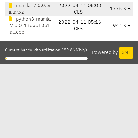
manila_7.0.0.or
2022-04-11 05:00
1775 KiB
ig.tar.xz
CEST
python3-manila
2022-04-11 05:16
_7.0.0-1+deb10u1
944 KiB
CEST
_all.deb
Current bandwidth utilization 189.86 Mbit/s
Powered by
SNT