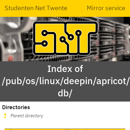
Studenten Net Twente
Mirror service
Index of
/pub/os/linux/deepin/aprico
db/
Directories
Parent directory