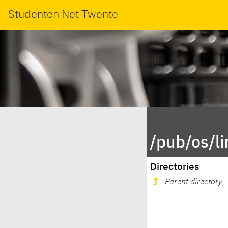
Studenten Net Twente
/pub/os/l
Directories
Parent directory