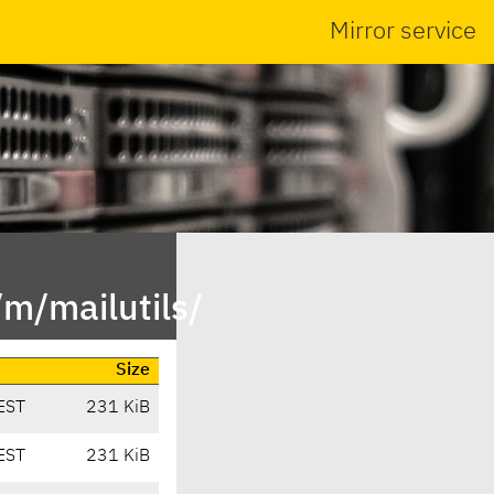
Mirror service
m/mailutils/
Size
EST
231 KiB
EST
231 KiB