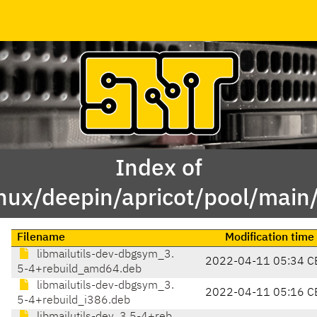
Index of
inux/deepin/apricot/pool/main/
Filename
Modification time
libmailutils-dev-dbgsym_3.
2022-04-11 05:34 C
5-4+rebuild_amd64.deb
libmailutils-dev-dbgsym_3.
2022-04-11 05:16 C
5-4+rebuild_i386.deb