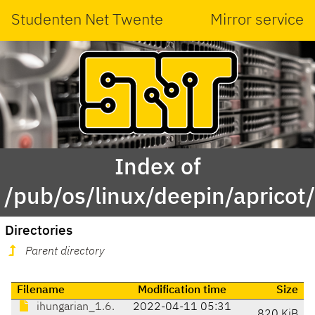
Studenten Net Twente
Mirror service
Index of
/pub/os/linux/deepin/apricot
Directories
Parent directory
Filename
Modification time
Size
ihungarian_1.6.
2022-04-11 05:31
820 KiB