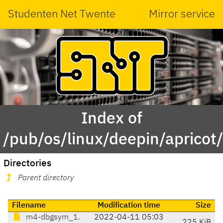
Studenten Net Twente
Mirror service
Index of
/pub/os/linux/deepin/aprico
Directories
Parent directory
Filename
Modification time
Size
m4-dbgsym_1.
2022-04-11 05:03
225 KiB