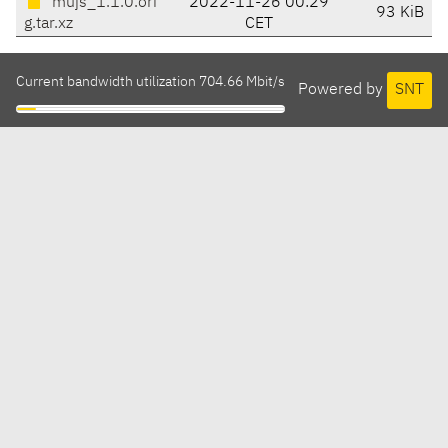
mujs_1.1.0.ori
2022-11-26 00:29
93 KiB
g.tar.xz
CET
Current bandwidth utilization 704.66 Mbit/s
Powered by
SNT