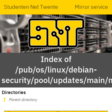
Studenten Net Twente
Mirror service
Index of
/pub/os/linux/debian-
security/pool/updates/main/
Directories
Parent directory