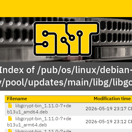
Index of /pub/os/linux/debian
y/pool/updates/main/libg/libg
Filename
Modification time
libgcrypt-bin_1.11.0-7+de
2026-05-19 23:17 C
b13u1_amd64.deb
libgcrypt-bin_1.11.0-7+de
2026-05-19 23:12 C
b13u1_arm64.deb