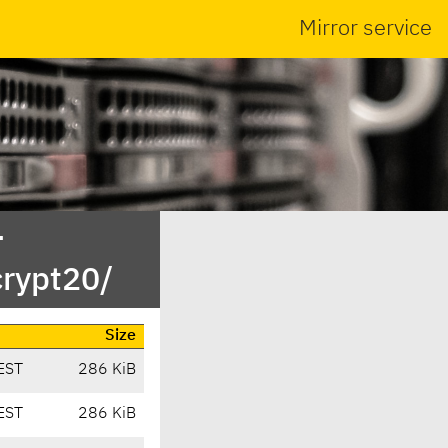
Mirror service
-
crypt20/
Size
EST
286 KiB
EST
286 KiB