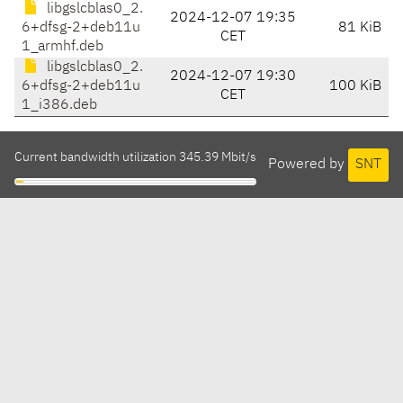
libgslcblas0_2.
2024-12-07 19:35
6+dfsg-2+deb11u
81 KiB
CET
1_armhf.deb
libgslcblas0_2.
2024-12-07 19:30
6+dfsg-2+deb11u
100 KiB
CET
1_i386.deb
Current bandwidth utilization 345.39 Mbit/s
Powered by
SNT