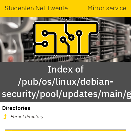
Studenten Net Twente
Mirror service
Index of
/pub/os/linux/debian-
security/pool/updates/main/g
Directories
Parent directory