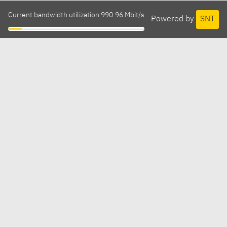
Current bandwidth utilization 990.96 Mbit/s
Powered by
SNT