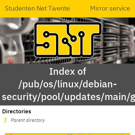
Studenten Net Twente
Mirror service
Index of
/pub/os/linux/debian-
security/pool/updates/main/
Directories
Parent directory