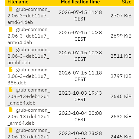
Filename
Modification time
Size
grub-common_
2026-07-15 11:48
2.06-3~deb11u7_
2707 KiB
CEST
amd64.deb
grub-common_
2026-07-15 10:38
2.06-3~deb11u7_
2699 KiB
CEST
arm64.deb
grub-common_
2026-07-15 10:38
2.06-3~deb11u7_
2511 KiB
CEST
armhf.deb
grub-common_
2026-07-15 11:18
2.06-3~deb11u7_i
2797 KiB
CEST
386.deb
grub-common_
2023-10-03 19:43
2.06-13+deb12u1
2645 KiB
CEST
_amd64.deb
grub-common_
2023-10-04 00:08
2.06-13+deb12u1
2632 KiB
CEST
_arm64.deb
grub-common_
2023-10-03 23:28
2.06-13+deb12u1
2445 KiB