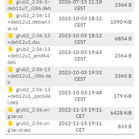
grub2_2.06-3~
2026-07-15 11:18
2364 B
deb11u7_i386.deb
CEST
grub2_2.06-13
2023-10-03 18:12
+deb12u1.debian.t
1090 KiB
CEST
ar.xz
grub2_2.06-13
2023-10-03 18:12
6854 B
+deb12u1.dsc
CEST
grub2_2.06-13
2023-10-03 19:43
+deb12u1_amd64.
2364 B
CEST
deb
grub2_2.06-13
2023-10-03 19:32
+deb12u1_i386.de
2360 B
CEST
b
grub2_2.06-13
2023-10-03 19:48
+deb12u1_ppc64e
179 KiB
CEST
l.deb
grub2_2.06.ori
2022-11-15 19:11
6428 KiB
g.tar.xz
CET
grub2_2.06.ori
2022-11-15 19:11
833 B
g.tar.xz.asc
CET