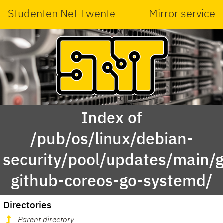
Studenten Net Twente
Mirror service
Index of
/pub/os/linux/debian-
security/pool/updates/main/g
github-coreos-go-systemd/
Directories
Parent directory