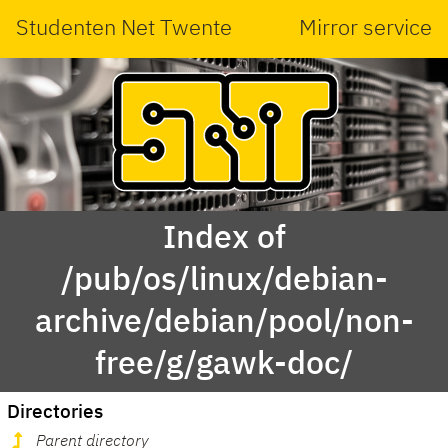
Studenten Net Twente
Mirror service
Index of
/pub/os/linux/debian-
archive/debian/pool/non-
free/g/gawk-doc/
Directories
Parent directory