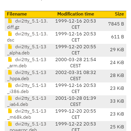
Filename
Modification time
Size
dvi2tty_5.1-13.
1999-12-16 20:53
7845 B
diff.gz
CET
dvi2tty_5.1-13.
1999-12-16 20:53
611 B
dsc
CET
dvi2tty_5.1-13
1999-12-20 20:55
29 KiB
_alpha.deb
CET
dvi2tty_5.1-13
2000-03-28 21:54
24 KiB
_arm.deb
CEST
dvi2tty_5.1-13
2002-03-31 08:32
28 KiB
_hppa.deb
CEST
dvi2tty_5.1-13
1999-12-16 20:53
23 KiB
_i386.deb
CET
dvi2tty_5.1-13
2001-10-28 01:39
33 KiB
_ia64.deb
CEST
dvi2tty_5.1-13
1999-12-20 20:55
23 KiB
_m68k.deb
CET
dvi2tty_5.1-13
1999-12-22 20:53
25 KiB
_powerpc.deb
CET