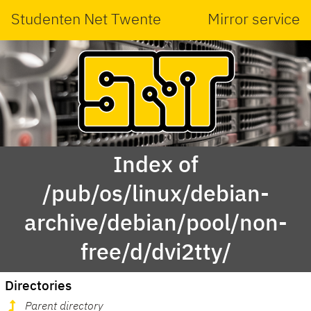
Studenten Net Twente
Mirror service
Index of
/pub/os/linux/debian-
archive/debian/pool/non-
free/d/dvi2tty/
Directories
Parent directory