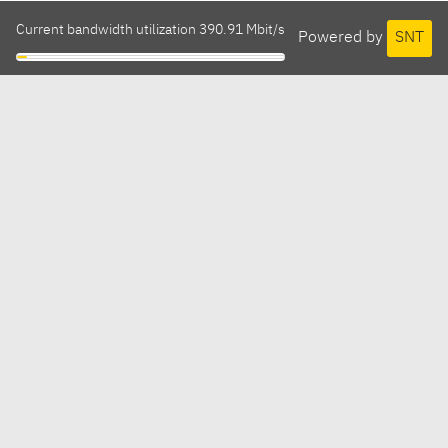
Current bandwidth utilization 390.91 Mbit/s
Powered by
SNT