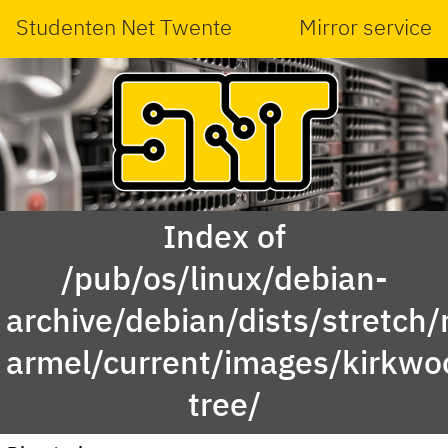
Studenten Net Twente
Mirror service
Index of
/pub/os/linux/debian-
archive/debian/dists/stretch/
armel/current/images/kirkwo
tree/