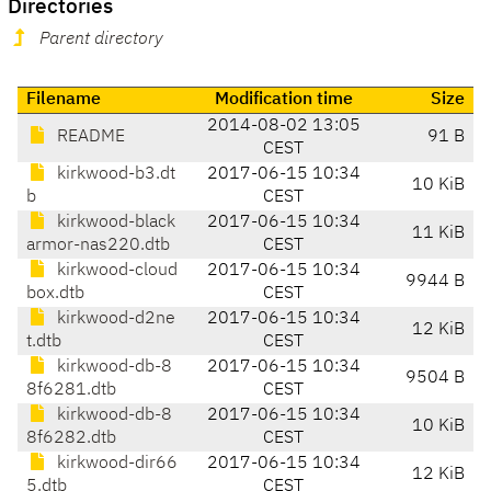
Directories
Parent directory
Filename
Modification time
Size
2014-08-02 13:05
README
91 B
CEST
kirkwood-b3.dt
2017-06-15 10:34
10 KiB
b
CEST
kirkwood-black
2017-06-15 10:34
11 KiB
armor-nas220.dtb
CEST
kirkwood-cloud
2017-06-15 10:34
9944 B
box.dtb
CEST
kirkwood-d2ne
2017-06-15 10:34
12 KiB
t.dtb
CEST
kirkwood-db-8
2017-06-15 10:34
9504 B
8f6281.dtb
CEST
kirkwood-db-8
2017-06-15 10:34
10 KiB
8f6282.dtb
CEST
kirkwood-dir66
2017-06-15 10:34
12 KiB
5.dtb
CEST