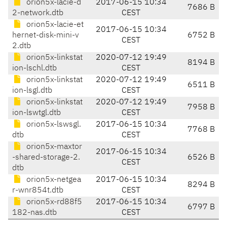
orion5x-lacie-d
2017-06-15 10:34
7686 B
2-network.dtb
CEST
orion5x-lacie-et
2017-06-15 10:34
hernet-disk-mini-v
6752 B
CEST
2.dtb
orion5x-linkstat
2020-07-12 19:49
8194 B
ion-lschl.dtb
CEST
orion5x-linkstat
2020-07-12 19:49
6511 B
ion-lsgl.dtb
CEST
orion5x-linkstat
2020-07-12 19:49
7958 B
ion-lswtgl.dtb
CEST
orion5x-lswsgl.
2017-06-15 10:34
7768 B
dtb
CEST
orion5x-maxtor
2017-06-15 10:34
-shared-storage-2.
6526 B
CEST
dtb
orion5x-netgea
2017-06-15 10:34
8294 B
r-wnr854t.dtb
CEST
orion5x-rd88f5
2017-06-15 10:34
6797 B
182-nas.dtb
CEST