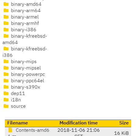
binary-amd64
binary-arm64
binary-armel
binary-armhf
binary-i386
binary-kfreebsd-
amd64
binary-kfreebsd-
i386
binary-mips
binary-mipsel
binary-powerpc
binary-ppc64el
binary-s390x
dep11
i18n
source
Filename
Modification time
Size
Contents-amd6
2018-11-06 21:06
16 KiB