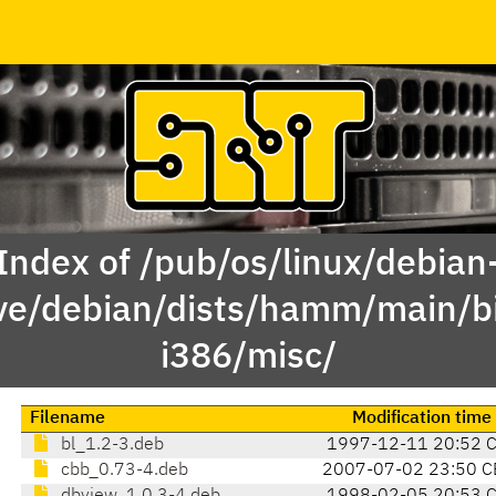
Index of /pub/os/linux/debian
ve/debian/dists/hamm/main/b
i386/misc/
Filename
Modification time
bl_1.2-3.deb
1997-12-11 20:52 
cbb_0.73-4.deb
2007-07-02 23:50 C