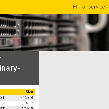
Mirror service
-
inary-
Size
CET
7418 B
EST
36 B