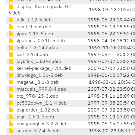
dbview_1.0.3-4.deb
1998-02-05 20:53 
display-dhammapada_0.1
1998-03-12 20:55 
5.deb
dtlk_1.12-5.deb
1998-06-23 19:44 C
eject_1.5-6.deb
1998-05-13 18:59 C
gpm_1.13-5.deb
1998-05-22 15:52 C
gpstrans_0.31b-5.deb
1998-04-08 18:12 C
hello_1.3-14.2.deb
1997-11-16 20:54 
ical_2.1-4.deb
1997-09-11 20:52 C
joystick_0.8.0-4.deb
1997-07-07 02:52 C
kernel-package_4.11.deb
2007-07-02 23:50 C
linuxlogo_1.06-5.deb
1998-06-10 17:22 C
megahal_8.1-3.deb
1998-03-16 20:56 
miscutils_999.0-4.deb
2007-07-02 23:50 C
otp_970425-3.deb
1998-04-16 18:09 C
pc532down_1.1-4.deb
1997-09-05 20:54 C
pkg-order_1.02.deb
2007-07-02 23:50 C
plan_1.6.1-7.deb
1998-07-13 17:03 C
postgresql_6.3.2-8.deb
1998-05-15 17:59 C
screen_3.7.4-6.deb
1998-02-23 08:11 