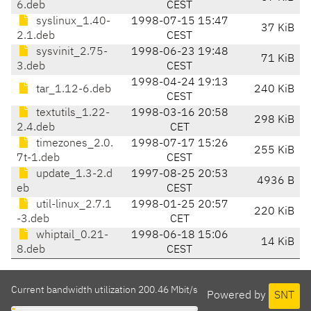
6.deb
CEST
syslinux_1.40-
1998-07-15 15:47
37 KiB
2.1.deb
CEST
sysvinit_2.75-
1998-06-23 19:48
71 KiB
3.deb
CEST
1998-04-24 19:13
tar_1.12-6.deb
240 KiB
CEST
textutils_1.22-
1998-03-16 20:58
298 KiB
2.4.deb
CET
timezones_2.0.
1998-07-17 15:26
255 KiB
7t-1.deb
CEST
update_1.3-2.d
1997-08-25 20:53
4936 B
eb
CEST
util-linux_2.7.1
1998-01-25 20:57
220 KiB
-3.deb
CET
whiptail_0.21-
1998-06-18 15:06
14 KiB
8.deb
CEST
Current bandwidth utilization 200.46 Mbit/s
Powered by
SNT