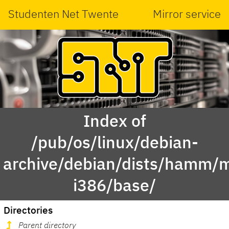
Studenten Net Twente
Mirror service
Index of
/pub/os/linux/debian-
archive/debian/dists/hamm/m
i386/base/
Directories
Parent directory