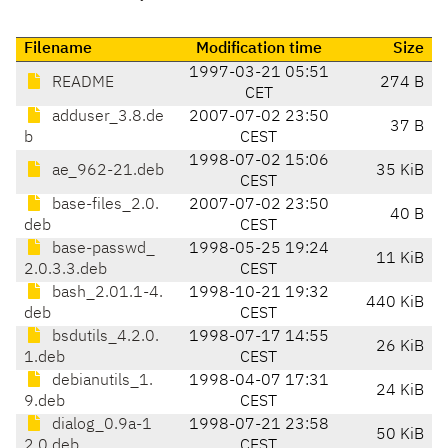
Filename
Modification time
Size
1997-03-21 05:51
README
274 B
CET
adduser_3.8.de
2007-07-02 23:50
37 B
b
CEST
1998-07-02 15:06
ae_962-21.deb
35 KiB
CEST
base-files_2.0.
2007-07-02 23:50
40 B
deb
CEST
base-passwd_
1998-05-25 19:24
11 KiB
2.0.3.3.deb
CEST
bash_2.01.1-4.
1998-10-21 19:32
440 KiB
deb
CEST
bsdutils_4.2.0.
1998-07-17 14:55
26 KiB
1.deb
CEST
debianutils_1.
1998-04-07 17:31
24 KiB
9.deb
CEST
dialog_0.9a-1
1998-07-21 23:58
50 KiB
2.0.deb
CEST