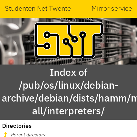
Studenten Net Twente
Mirror service
Index of
/pub/os/linux/debian-
archive/debian/dists/hamm/m
all/interpreters/
Directories
Parent directory