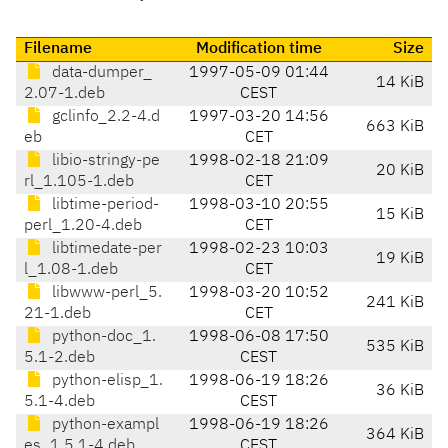
Filename
Modification time
Size
data-dumper_
1997-05-09 01:44
14 KiB
2.07-1.deb
CEST
gclinfo_2.2-4.d
1997-03-20 14:56
663 KiB
eb
CET
libio-stringy-pe
1998-02-18 21:09
20 KiB
rl_1.105-1.deb
CET
libtime-period-
1998-03-10 20:55
15 KiB
perl_1.20-4.deb
CET
libtimedate-per
1998-02-23 10:03
19 KiB
l_1.08-1.deb
CET
libwww-perl_5.
1998-03-20 10:52
241 KiB
21-1.deb
CET
python-doc_1.
1998-06-08 17:50
535 KiB
5.1-2.deb
CEST
python-elisp_1.
1998-06-19 18:26
36 KiB
5.1-4.deb
CEST
python-exampl
1998-06-19 18:26
364 KiB
es_1.5.1-4.deb
CEST