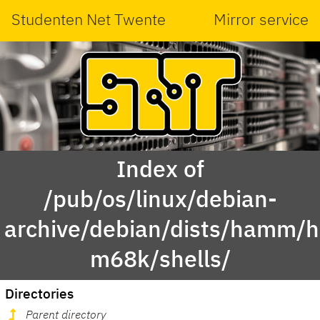
Studenten Net Twente
Mirror service
Index of
/pub/os/linux/debian-
archive/debian/dists/hamm/
m68k/shells/
Directories
Parent directory