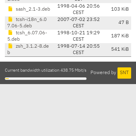
1998-04-06 20:56
sash_2.1-3.deb
103 KiB
CEST
tcsh-i18n_6.0
2007-07-02 23:52
47 B
7.06-5.deb
CEST
tcsh_6.07.06-
1998-10-21 19:29
187 KiB
5.deb
CEST
zsh_3.1.2-8.de
1998-07-14 20:55
541 KiB
b
CEST
Current bandwidth utilization 438.75 Mbit/s
Powered by
SNT