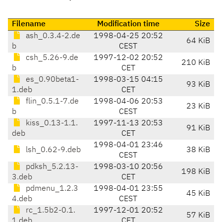
Filename
Modification time
Size
ash_0.3.4-2.de
1998-04-25 20:52
64 KiB
b
CEST
csh_5.26-9.de
1997-12-02 20:52
210 KiB
b
CET
es_0.90beta1-
1998-03-15 04:15
93 KiB
1.deb
CET
flin_0.5.1-7.de
1998-04-06 20:53
23 KiB
b
CEST
kiss_0.13-1.1.
1997-11-13 20:53
91 KiB
deb
CET
1998-04-01 23:46
lsh_0.62-9.deb
38 KiB
CEST
pdksh_5.2.13-
1998-03-10 20:56
198 KiB
3.deb
CET
pdmenu_1.2.3
1998-04-01 23:55
45 KiB
4.deb
CEST
rc_1.5b2-0.1.
1997-12-01 20:52
57 KiB
1.deb
CET