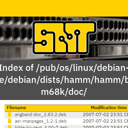
Index of /pub/os/linux/debian
ve/debian/dists/hamm/hamm/b
m68k/doc/
Filename
Modification time
angband-doc_2.83.2.deb
2007-07-02 23:51 C
asr-manpages_1.2-1.deb
2007-07-02 23:51 C