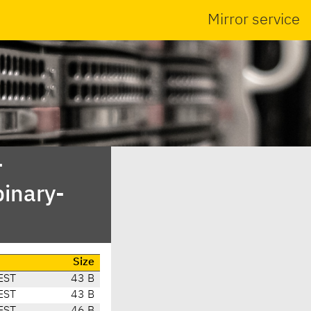
Mirror service
-
inary-
Size
EST
43 B
EST
43 B