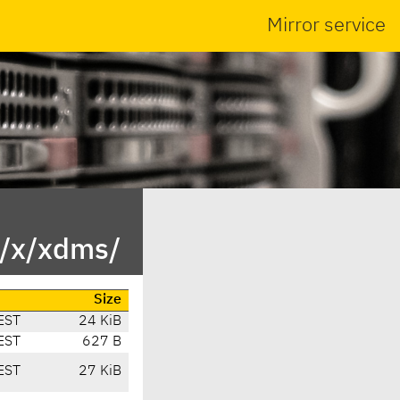
Mirror service
n/x/xdms/
Size
EST
24 KiB
EST
627 B
EST
27 KiB