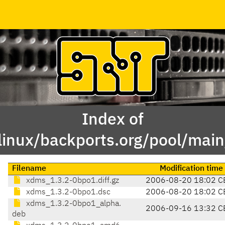
Index of
linux/backports.org/pool/mai
Filename
Modification time
xdms_1.3.2-0bpo1.diff.gz
2006-08-20 18:02 C
xdms_1.3.2-0bpo1.dsc
2006-08-20 18:02 C
xdms_1.3.2-0bpo1_alpha.
2006-09-16 13:32 C
deb