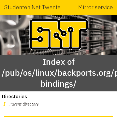
Studenten Net Twente
Mirror service
Index of
/pub/os/linux/backports.org/
bindings/
Directories
Parent directory