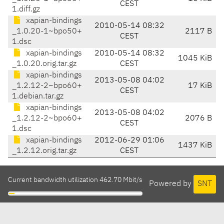
CEST
1.diff.gz
xapian-bindings
2010-05-14 08:32
_1.0.20-1~bpo50+
2117 B
CEST
1.dsc
xapian-bindings
2010-05-14 08:32
1045 KiB
_1.0.20.orig.tar.gz
CEST
xapian-bindings
2013-05-08 04:02
_1.2.12-2~bpo60+
17 KiB
CEST
1.debian.tar.gz
xapian-bindings
2013-05-08 04:02
_1.2.12-2~bpo60+
2076 B
CEST
1.dsc
xapian-bindings
2012-06-29 01:06
1437 KiB
_1.2.12.orig.tar.gz
CEST
Current bandwidth utilization 462.70 Mbit/s
Powered by
SNT