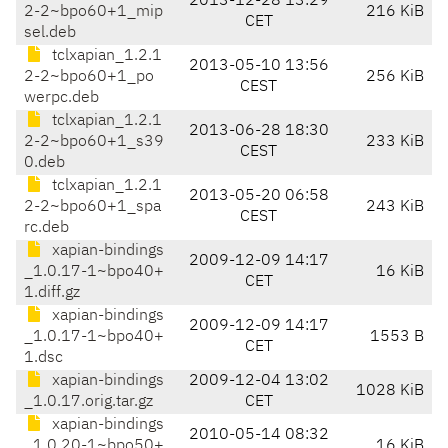
2013-12-28 13:29
2-2~bpo60+1_mip
216 KiB
CET
sel.deb
tclxapian_1.2.1
2013-05-10 13:56
2-2~bpo60+1_po
256 KiB
CEST
werpc.deb
tclxapian_1.2.1
2013-06-28 18:30
2-2~bpo60+1_s39
233 KiB
CEST
0.deb
tclxapian_1.2.1
2013-05-20 06:58
2-2~bpo60+1_spa
243 KiB
CEST
rc.deb
xapian-bindings
2009-12-09 14:17
_1.0.17-1~bpo40+
16 KiB
CET
1.diff.gz
xapian-bindings
2009-12-09 14:17
_1.0.17-1~bpo40+
1553 B
CET
1.dsc
xapian-bindings
2009-12-04 13:02
1028 KiB
_1.0.17.orig.tar.gz
CET
xapian-bindings
2010-05-14 08:32
_1.0.20-1~bpo50+
16 KiB