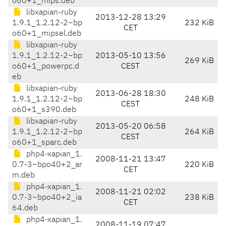
o60+1_mips.deb
libxapian-ruby
2013-12-28 13:29
1.9.1_1.2.12-2~bp
232 KiB
CET
o60+1_mipsel.deb
libxapian-ruby
1.9.1_1.2.12-2~bp
2013-05-10 13:56
269 KiB
o60+1_powerpc.d
CEST
eb
libxapian-ruby
2013-06-28 18:30
1.9.1_1.2.12-2~bp
248 KiB
CEST
o60+1_s390.deb
libxapian-ruby
2013-05-20 06:58
1.9.1_1.2.12-2~bp
264 KiB
CEST
o60+1_sparc.deb
php4-xapian_1.
2008-11-21 13:47
0.7-3~bpo40+2_ar
220 KiB
CET
m.deb
php4-xapian_1.
2008-11-21 02:02
0.7-3~bpo40+2_ia
238 KiB
CET
64.deb
php4-xapian_1.
2008-11-19 07:47