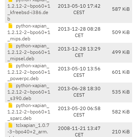
python-xapian_
1.2.12-2~bpo60+1
2013-05-10 17:42
587 KiB
_kfreebsd-i386.de
CEST
b
python-xapian_
2013-12-28 08:28
1.2.12-2~bpo60+1
509 KiB
CET
_mips.deb
python-xapian_
2013-12-28 13:29
1.2.12-2~bpo60+1
499 KiB
CET
_mipsel.deb
python-xapian_
2013-05-10 13:56
1.2.12-2~bpo60+1
601 KiB
CEST
_powerpc.deb
python-xapian_
2013-06-28 18:30
1.2.12-2~bpo60+1
535 KiB
CEST
_s390.deb
python-xapian_
2013-05-20 06:58
1.2.12-2~bpo60+1
582 KiB
CEST
_sparc.deb
tclxapian_1.0.7
2008-11-21 13:47
-3~bpo40+2_arm.
210 KiB
CET