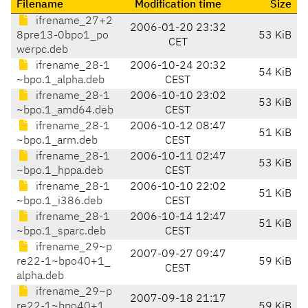
Filename
Modification time
Size
ifrename_27+2
2006-01-20 23:32
8pre13-0bpo1_po
53 KiB
CET
werpc.deb
ifrename_28-1
2006-10-24 20:32
54 KiB
~bpo.1_alpha.deb
CEST
ifrename_28-1
2006-10-10 23:02
53 KiB
~bpo.1_amd64.deb
CEST
ifrename_28-1
2006-10-12 08:47
51 KiB
~bpo.1_arm.deb
CEST
ifrename_28-1
2006-10-11 02:47
53 KiB
~bpo.1_hppa.deb
CEST
ifrename_28-1
2006-10-10 22:02
51 KiB
~bpo.1_i386.deb
CEST
ifrename_28-1
2006-10-14 12:47
51 KiB
~bpo.1_sparc.deb
CEST
ifrename_29~p
2007-09-27 09:47
re22-1~bpo40+1_
59 KiB
CEST
alpha.deb
ifrename_29~p
2007-09-18 21:17
re22-1~bpo40+1_
59 KiB