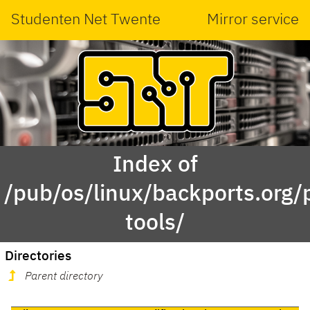
Studenten Net Twente
Mirror service
Index of
/pub/os/linux/backports.org/
tools/
Directories
Parent directory