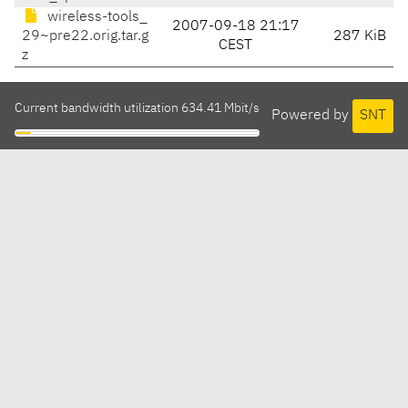
wireless-tools_
2007-09-18 21:17
29~pre22.orig.tar.g
287 KiB
CEST
z
Current bandwidth utilization 634.41 Mbit/s
Powered by
SNT