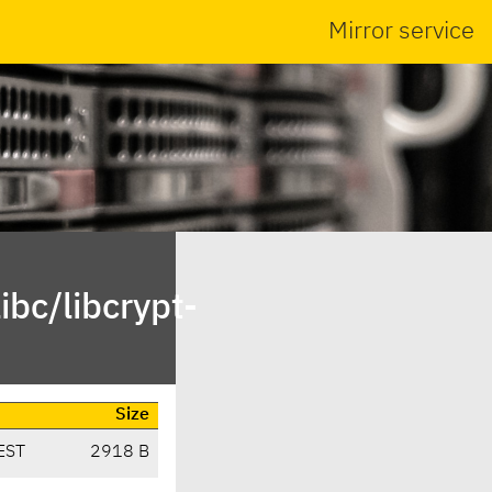
Mirror service
bc/libcrypt-
Size
EST
2918 B