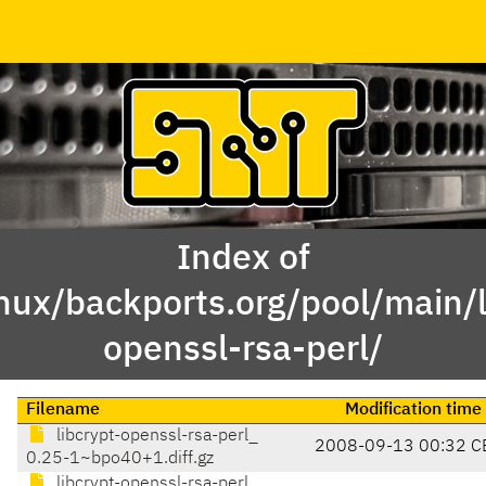
Index of
nux/backports.org/pool/main/li
openssl-rsa-perl/
Filename
Modification time
libcrypt-openssl-rsa-perl_
2008-09-13 00:32 C
0.25-1~bpo40+1.diff.gz
libcrypt-openssl-rsa-perl_