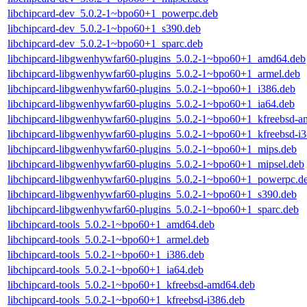
libchipcard-dev_5.0.2-1~bpo60+1_powerpc.deb
libchipcard-dev_5.0.2-1~bpo60+1_s390.deb
libchipcard-dev_5.0.2-1~bpo60+1_sparc.deb
libchipcard-libgwenhywfar60-plugins_5.0.2-1~bpo60+1_amd64.deb
libchipcard-libgwenhywfar60-plugins_5.0.2-1~bpo60+1_armel.deb
libchipcard-libgwenhywfar60-plugins_5.0.2-1~bpo60+1_i386.deb
libchipcard-libgwenhywfar60-plugins_5.0.2-1~bpo60+1_ia64.deb
libchipcard-libgwenhywfar60-plugins_5.0.2-1~bpo60+1_kfreebsd-
libchipcard-libgwenhywfar60-plugins_5.0.2-1~bpo60+1_kfreebsd-i
libchipcard-libgwenhywfar60-plugins_5.0.2-1~bpo60+1_mips.deb
libchipcard-libgwenhywfar60-plugins_5.0.2-1~bpo60+1_mipsel.deb
libchipcard-libgwenhywfar60-plugins_5.0.2-1~bpo60+1_powerpc.d
libchipcard-libgwenhywfar60-plugins_5.0.2-1~bpo60+1_s390.deb
libchipcard-libgwenhywfar60-plugins_5.0.2-1~bpo60+1_sparc.deb
libchipcard-tools_5.0.2-1~bpo60+1_amd64.deb
libchipcard-tools_5.0.2-1~bpo60+1_armel.deb
libchipcard-tools_5.0.2-1~bpo60+1_i386.deb
libchipcard-tools_5.0.2-1~bpo60+1_ia64.deb
libchipcard-tools_5.0.2-1~bpo60+1_kfreebsd-amd64.deb
libchipcard-tools_5.0.2-1~bpo60+1_kfreebsd-i386.deb