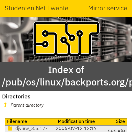
Studenten Net Twente
Mirror service
Index of
/pub/os/linux/backports.org/
Directories
Parent directory
Filename
Modification time
Size
djview_3.5.17-
2006-07-12 12:17
585 KiB