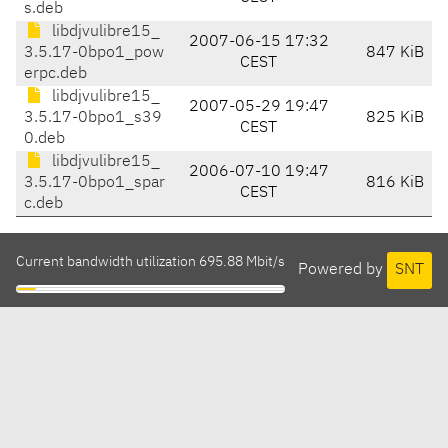
s.deb
libdjvulibre15_
2007-06-15 17:32
3.5.17-0bpo1_pow
847 KiB
CEST
erpc.deb
libdjvulibre15_
2007-05-29 19:47
3.5.17-0bpo1_s39
825 KiB
CEST
0.deb
libdjvulibre15_
2006-07-10 19:47
3.5.17-0bpo1_spar
816 KiB
CEST
c.deb
Current bandwidth utilization 695.88 Mbit/s
Powered by
SNT